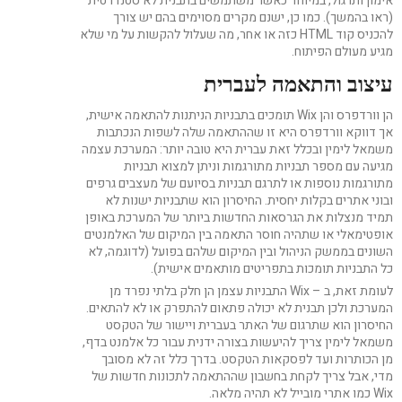
אימון ותרגול, במיוחד כאשר משתמשים בתבנית לא סטנדרטית
(ראו בהמשך). כמו כן, ישנם מקרים מסוימים בהם יש צורך
להכניס קוד HTML כזה או אחר, מה שעלול להקשות על מי שלא
מגיע מעולם הפיתוח.
עיצוב והתאמה לעברית
הן וורדפרס והן Wix תומכים בתבניות הניתנות להתאמה אישית,
אך דווקא וורדפרס היא זו שההתאמה שלה לשפות הנכתבות
משמאל לימין ובכלל זאת עברית היא טובה יותר: המערכת עצמה
מגיעה עם מספר תבניות מתורגמות וניתן למצוא תבניות
מתורגמות נוספות או לתרגם תבניות בסיועם של מעצבים גרפים
ובוני אתרים בקלות יחסית. החיסרון הוא שתבניות ישנות לא
תמיד מנצלות את הגרסאות החדשות ביותר של המערכת באופן
אופטימאלי או שתהיה חוסר התאמה בין המיקום של האלמנטים
השונים בממשק הניהול ובין המיקום שלהם בפועל (לדוגמה, לא
כל התבניות תומכות בתפריטים מותאמים אישית).
לעומת זאת, ב – Wix התבניות עצמן הן חלק בלתי נפרד מן
המערכת ולכן תבנית לא יכולה פתאום להתפרק או לא להתאים.
החיסרון הוא שתרגום של האתר בעברית ויישור של הטקסט
משמאל לימין צריך להיעשות בצורה ידנית עבור כל אלמנט בדף,
מן הכותרות ועד לפסקאות הטקסט. בדרך כלל זה לא מסובך
מדי, אבל צריך לקחת בחשבון שההתאמה לתכונות חדשות של
Wix כמו אתרי מובייל לא תהיה מלאה.