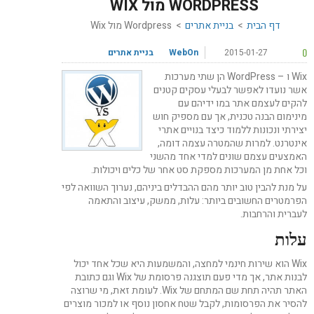
WORDPRESS מול WIX
דף הבית
>
בניית אתרים
>
Wordpress מול Wix
0
2015-01-27
WebOn
בניית אתרים
Wix ו – WordPress הן שתי מערכות
אשר נועדו לאפשר לבעלי עסקים קטנים
להקים לעצמם אתר במו ידיהם עם
מינימום הבנה טכנית, אך עם מספיק חוש
יצירתי ונכונות ללמוד כיצד בנויים אתרי
אינטרנט. למרות שהמטרה עצמה דומה,
האמצעים עצמם שונים למדי אחד מהשני
וכל אחת מן המערכות מספקת סט אחר של כלים ויכולות.
על מנת להבין טוב יותר מהם ההבדלים ביניהם, נערוך השוואה לפי
הפרמטרים החשובים ביותר: עלות, ממשק, עיצוב והתאמה
לעברית והרחבות.
עלות
Wix הוא שירות חינמי למחצה, והמשמעות היא שכל אחד יכול
לבנות אתר, אך מדי פעם תוצגנה פרסומת של Wix וגם כתובת
האתר תהיה תחת שם המתחם של Wix. לעומת זאת, מי שרוצה
להסיר את הפרסומות, לקבל שטח אחסון נוסף או למכור מוצרים