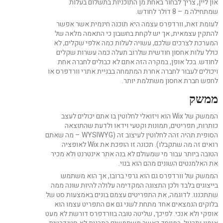
און ליין, צריך לבחור באחת מן התוכניות בתשלום בעלות
שמתחילה מ – 8 דולר לחודש.
לעומת זאת, וורדפרס עצמה היא תוכנה חינמית אשר אפשר
להתקין עצמאית, אך יש לקחת בחשבון כי התאמה מלאה של
המערכת לצרכים שלכם, עשויה לעלות כמה אלפי שקלים, לא
כולל עלות אחסון חודשית שלרוב תעלה כמה עשרות שקלים
לחודש. בכל אופן, במקרה הזה אתם לא כבולים לחברה אחת
ויכולים לעבור לחברה אחרת המתמחה בבניית אתרי וורדפרס או
לחפש חברת אחסון משתלמת יותר.
ממשק
הממשק של Wix הוא ויזואלי לחלוטין בו אתם יכולים לעצב
כותרות, תפריטים, תמונות וקטעי וידאו ולדעת שהתוצאה
הסופית תהיה זהה לחלוטין לעיצוב זה (WYSIWYG – מה שאתם
רואים זה מה שתקבלו). תכונה זו הופכת את Wix לאופציה
הטובה ביותר עבור מי שמעולם לא בנה אתר אינטרנט ולא מכיר
את האלמנטים השונים מהם הוא בנוי.
הממשק של וורדפרס גם הוא גרפי ברובו, אך הוא משתמש
בייצוגים בלבד ולכן התצוגה המקדימה עלולה להיות שונה ממה
שתתכננו. לדוגמה, את התפריטים עצמם בונים באמצעות סט של
בלוקים הנמצאים אחד מתחת לשני גם אם התפריט עצמו הוא
אופקי ולא אנכי. לפיכך, שליטה טובה בוורדפרס דורשת לא מעט