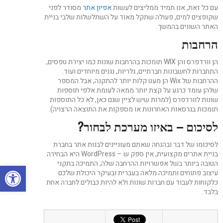
עם כל זאת, אנו תמיד ממליצים לעשות
אפיון אתר
מסודר לפני
שקופצים למים, פעולה שתקל מאוד על השתלשלות שלבי בניית
האתר השונים בהמשך.
הרחבות
הן וורדפרס והן WIX תומכות בהרחבות שונות כמו יצירת טפסים,
התחברות לחשבונות חברתיים, גלריות, נגנים מיוחדים ועוד.
ההרחבות של Wix הן מעט קלות יותר להתקנה, אבל המספר
שלהן עומד כרגע על קצת יותר ממאה לעומת אלפי תוספות
שונות לוורדפרס (למרות שיש לציין שגם כאן, לא כל התוספות
תומכות בגרסאות האחרונות או מספקות את התוצאה הרצויה).
לסיכום – באיזו מערכת לבחור?
לסיכומו של דבר ובהנחה שאתם מעוניינים לבנות אתר בחברת
בניית אתרים מקצועית, אין ספק ש – WordPress היא הבחירה
הטובה ביותר בשל אפשרויות ההרחבה שלה, התמיכה בתקני
פתח סרגל
עיצוב פתוחים ותמיכה מלאה בעברית ובעיקר היכולת שלכם
כלקוחות לעבוד עם חברות שונות ולא להיות כבולים לחברה אחת
בלבד.