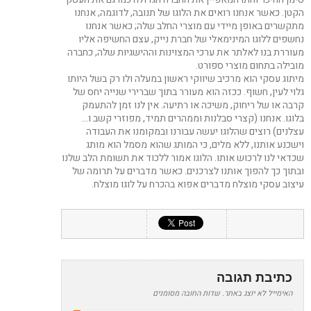
הקטן. כאשר אנחנו רואים את הלוגו של תנובה, לדוגמה, אנחנו
מתקשרים באופן מיידי עם מוצרי החלב שלה; כאשר אנחנו
נחשפים ללוגו המינימאלי של חברת נייק, עצם החשיפה אליו
מעוררת בנו לאלתר את ערכי המצוינות וההישגיות שלה, כחברה
מובילה בתחום מוצרי ספורט.
מיתוג עסקי הוא מרכיב שיווקי ראשון במעלה ולו רק בשל היותו
גלוי לעין, חשוף. ככזה הוא מעורר בתוך שברירי שנייה יחס של
קרבה או של ריחוק, משיכה או רתיעה. אין לנו זמן להתעמק
בלוגו. אנחנו (קצרי סבלנות וממהרים תמיד, מפוזרי קשב ו…
עצלנים) רוצים שהלוגו יעשה עבורנו ובמקומנו את העבודה
וישכנע אותנו, ללא מלים, כי המותג שהוא מסמל הוא מותג
שכדאי לנו לרכוש אותו. הלוגו אמור ללכוד את תשומת הלב שלנו
ובתוך כך להפוך אותנו לצרכנים. כאשר מדברים על תרומה של
עיצוב עסקי מוצלח מדברים אפוא בהכרח על לוגו מוצלח.
כתיבת תגובה
האימייל לא יוצג באתר.
שדות החובה מסומנים