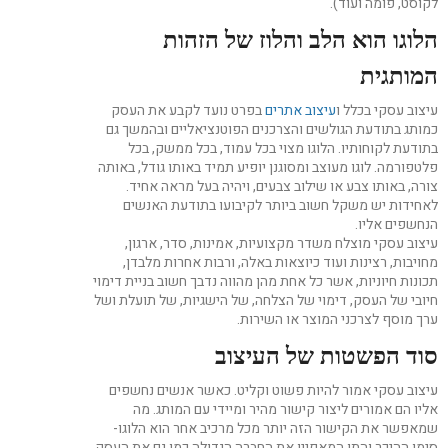
לקוסט, פומה ועוד).
הלוגו הוא הלב והלוז של הזהות
המותגית
עיצוב עסקי בכלל ו
עיצוב אתרים
בפרט נועד לקבע את העסק
כמותג בתודעת הגולשים והצרכנים הפוטנציאליים ובהמשך גם
בתודעת לקוחותיו. הלוגו מצוי בכל עמוד, בכל ממשק, בכל
פלטפורמה. לוגו מעוצב ומסוגנן יופיע תמיד באותו גודל, באותה
צורה, באותו צבע או שילוב צבעים, ויהיה בעל מראה אחיד.
לאחידות יש משקל חשוב ביותר לקיבועו בתודעת האנשים
הנחשפים אליו.
עיצוב עסקי מוצלח משדר מקצועיות, אמינות, סדר, ארגון,
מחויבות, רצינות ועוד כיוצאות באלה, ורבות אחרות מלבדן,
תכונות חיוניות, אשר כל אחת מהן מהווה נדבך חשוב בניית דימוי
חיובי של העסק, דימוי של הצלחה, של הישגיות, של תועלת ושל
ערך מוסף לצרכני המוצר או השירות.
סוד הפשטות של העיצוב
עיצוב עסקי אמור להיות פשוט וקליט. כאשר אנשים נחשפים
אליו הם אמורים ליצור קישור מהיר ומיידי עם המותג. מה
שמאפשר את הקישור הזה יותר מכל מרכיב אחר הוא הלוגו-
סימן ההיכר והתו המאפיין את החברה הגדולה כמו גם את העסק