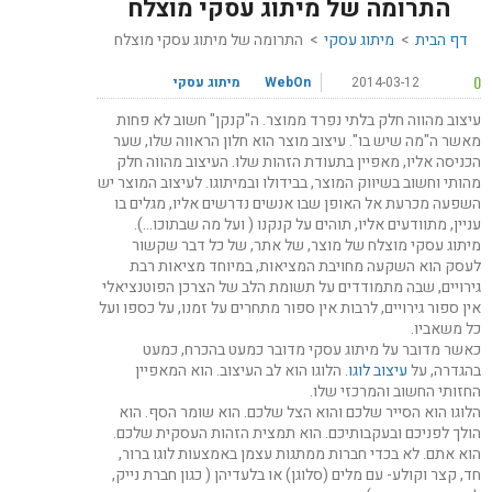
התרומה של מיתוג עסקי מוצלח
דף הבית
>
מיתוג עסקי
>
התרומה של מיתוג עסקי מוצלח
0
2014-03-12
WebOn
מיתוג עסקי
עיצוב מהווה חלק בלתי נפרד ממוצר. ה"קנקן" חשוב לא פחות
מאשר ה"מה שיש בו". עיצוב מוצר הוא חלון הראווה שלו, שער
הכניסה אליו, מאפיין בתעודת הזהות שלו. העיצוב מהווה חלק
מהותי וחשוב בשיווק המוצר, בבידולו ובמיתוגו. לעיצוב המוצר יש
השפעה מכרעת אל האופן שבו אנשים נדרשים אליו, מגלים בו
עניין, מתוודעים אליו, תוהים על קנקנו ( ועל מה שבתוכו…).
מיתוג עסקי מוצלח של מוצר, של אתר, של כל דבר שקשור
לעסק הוא השקעה מחויבת המציאות, במיוחד מציאות רבת
גירויים, שבה מתמודדים על תשומת הלב של הצרכן הפוטנציאלי
אין ספור גירויים, לרבות אין ספור מתחרים על זמנו, על כספו ועל
כל משאביו.
כאשר מדובר על מיתוג עסקי מדובר כמעט בהכרח, כמעט
בהגדרה, על
עיצוב לוגו
. הלוגו הוא לב העיצוב. הוא המאפיין
החזותי החשוב והמרכזי שלו.
הלוגו הוא הסייר שלכם והוא הצל שלכם. הוא שומר הסף. הוא
הולך לפניכם ובעקבותיכם. הוא תמצית הזהות העסקית שלכם.
הוא אתם. לא בכדי חברות ממתגות עצמן באמצעות לוגו ברור,
חד, קצר וקולע- עם מלים (סלוגן) או בלעדיהן ( כגון חברת נייק,