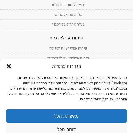
בניית לוחות ופורטלים
בניית אתרים בחינם
בניית אתרים בפייסבוק
פיתוח אפליקציות
פיתוח אפליקציות לאייפון
פיתוח אפליקציות לאנדרואיד
הגדרות פרטיות
פיתוח תוכנה
כדי להעניק את החוויה הטובה ביותר, אנו משתמשים בטכנולוגיות כגון עוגיות
עיצוב אפליקציות
(Cookies) לשם אחסון ו/או גישה למידע במכשיר שלך. הסכמה לשימוש
בטכנולוגיות אלו תאפשר לנו לעבד נתונים כגון התנהגות גלישה או מזהים ייחודיים
שירותים נוספים
באתר זה. אי־הסכמה או ביטול הסכמה עלולים להשפיע לרעה על תפקוד מסוים של
האתר או על חלק מהמאפיינים בו.
מיתוג עסקי
כתיבת תוכן מקצועי לאתרים
מאשר/ת הכל
כתיבת תוכן שיווקי לאתרים
דוחה הכל