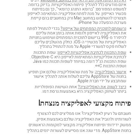
לא ניתן לפתח אפליקציה לאייפון במחשב Windows
: רבים
אינם מודעים כלל לתהליך פיתוח האפליקציות. בדיוק בדומה
למשפט המפורסם: "ברומא התנהג כרומאי", כך גם בפיתוח
מכשיר האייפון. על מנת לפתח אפליקציה המתאימה לאייפון
תצטרכו להשתמש במחשב Mac ורק במחשבים בהם קיימת
מערכת ההפעלה של iPhone.
נרשמתם לתוכנית המפתחים של אייפון?
בכדי להתחיל לפתח
את האפליקציה לאייפון ולנסות אותה בזמן אמת עליכם
להיפרד מ-99$ ברישום לתוכנית המפתחים ושימוש בחנויות
האפליקציות של מכשירי ה-iOS. כחלק מהשלבים עליכם
לשלוח פקס למשרדי Apple על מנת להתחיל בתהליך.
שפת התכנות לכתיבת אפליקציות לאייפון
: שפת התכנות
לכתיבת אפליקציות המתאימות לאייפון היא Objective-C.
שפת התכנות הנ"ל דומה במיוחד לשפות תכנות כמו Java
ושפת התכנות C++.
אישור האפליקציה
: על מנת שהאפליקציה שלכם אכן תופיע
בחנות של AppStore עליכם לשלוח אותה לתהליך אישור
שמתבצע על ידי חברת Apple.
כיצד לשווק את האפליקציה?
אחת השיטות הפופולריות
ביותר לשיווק האפליקציה היא באמצעות גרסת דמו.
פיתוח מקצועי לאפליקציה מנצחת!
חשבתם על רעיון לאפליקציה? אנו ממליצים לכם להצטרף
לשורותינו ולהוביל את האפליקציה שלכם באמצעות אפיון,
ממשק ידידותי ופיתוח אפליקציה מקצועי למקומות הראשונים
בחנות AppStore. מדי שנה אנו מסייעים לעשרות יזמים בתהליך