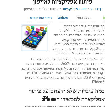
פיתוח אפליקציות לאייפון
דף הבית
>
פיתוח אפליקציות
>
פיתוח אפליקציות לאייפון
0
2015-09-20
WebOn
פיתוח אפליקציות
מדי שנה מיליוני יזמים מפתחים
אפליקציות שונות ושואפים להיות
הסטארט אפ הישראלי הבא. במידה וגם
אתם שואפים להוציא אפליקציה
למכשיר iOS ולהיות הלהיט הבא של ה-
AppStore הכנו עבורכם מדריך למתחיל
שיסייע לכם להכין את כל מה שצריך…
קצת על iPhone: אייפון הוא טלפון חכם של חברת Apple.
האייפון הראשון יצא בשנת 2007 והפך ללהיט היסטרי בעולם
כולו. הממשק הידידותי הוביל להצלחת האייפון וזכה לאהדה רבה
בקרב המשתמשים ברחבי העולם. מערכת ההפעלה העדכנית
ביותר היא iOS 8 והגרסה האחרונה של האייפון נכון להיום היא
iPhone6.
כמה עובדות שלא ידעתם על פיתוח
אפליקציות למכשירי הiPhone: