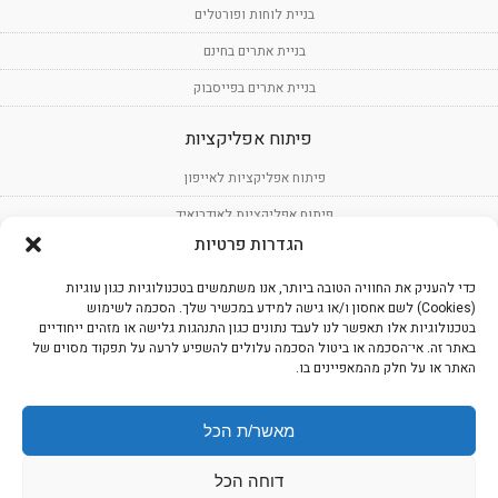
בניית לוחות ופורטלים
בניית אתרים בחינם
בניית אתרים בפייסבוק
פיתוח אפליקציות
פיתוח אפליקציות לאייפון
פיתוח אפליקציות לאנדרואיד
הגדרות פרטיות
פיתוח תוכנה
כדי להעניק את החוויה הטובה ביותר, אנו משתמשים בטכנולוגיות כגון עוגיות
עיצוב אפליקציות
(Cookies) לשם אחסון ו/או גישה למידע במכשיר שלך. הסכמה לשימוש
בטכנולוגיות אלו תאפשר לנו לעבד נתונים כגון התנהגות גלישה או מזהים ייחודיים
שירותים נוספים
באתר זה. אי־הסכמה או ביטול הסכמה עלולים להשפיע לרעה על תפקוד מסוים של
האתר או על חלק מהמאפיינים בו.
מיתוג עסקי
כתיבת תוכן מקצועי לאתרים
מאשר/ת הכל
כתיבת תוכן שיווקי לאתרים
דוחה הכל