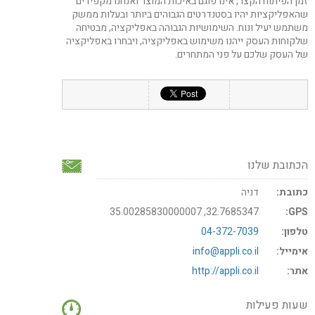
זמן הפיתוח הקצר, אינו פוגם באיכות המוצר ואנחנו מקפידים
שהאפליקציות יהיו בסטנדרטים הגבוהים ביותר ובעלות ממשק
משתמש יעיל ונוח. השימושיות הגבוהה באפליקציה, מבטיחה
שלקוחות העסק ייהנו משימוש באפליקציה, ויבחרו באפליקציה
של העסק שלכם על פני המתחרים.
הכתובת שלנו
כתובת:
דניה
32.7685347, 35.00285830000007
GPS:
טלפון:
04-372-7039
אימייל:
info@appli.co.il
אתר:
http://appli.co.il
שעות פעילות