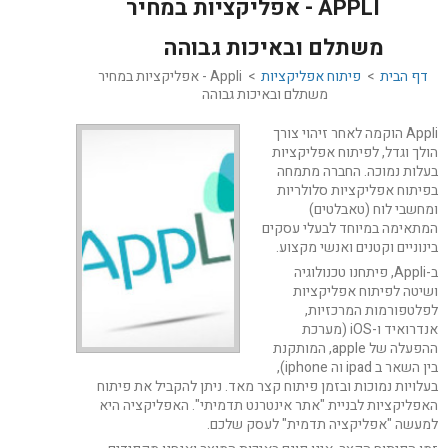
APPLI - אפליקציות במחיר
משתלם ובאיכות גבוהה
דף הבית
>
פיתוח אפליקציות
> Appli - אפליקציות במחיר
משתלם ובאיכות גבוהה
Appli הוקמה לאחר זיהוי צורך
הולך וגדל, לפיתוח אפליקציות
בעלות נמוכה. החברה מתמחה
בפיתוח אפליקציות סלולריות
ומחשבי לוח (טאבלטים)
המתאימה במיוחד לבעלי עסקים
בינוניים וקטנים ואנשי מקצוע.
ב-Appli, פיתחנו טכנולוגיה
ושיטה לפיתוח אפליקציות
לפלטפורמות המרכזיות,
אנדרואיד ו-iOS (מערכת
ההפעלה של apple, המותקנת
בין השאר ב ipad וה iphone),
בעלויות נמוכות ובזמן פיתוח קצר מאד. ניתן להקביל את פיתוח
האפליקציות לבניית "אתר אינטרנט תדמיתי". האפליקציה היא
למעשה "אפליקציה תדמית" לעסק שלכם.