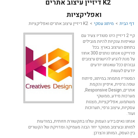
K2 דיזיין עיצוב אתרים
ואפליקציות
דף הבית
>
מיתוג עסקי
> K2 דיזיין עיצוב אתרים ואפליקציות
קיי 2 דיזיין הינו סטודיו צעיר עם
שאיפות ענקיות להיות מובילים
בתחום העיצוב בארץ. בכל
פרוייקט אנחנו נותנים 300 אחוז
על מנת להגיע להישגים עיצובים
גבוהים ככל שאנחנו יודעים
יודעים לעשות.
הסטודיו מתמחה במיתוג, פיתוח
שפה גרפית, איפיון והקמת
אתרים, Responsive Design,
מערכות מידע, ממשקי
משתמש, אפליקציות, מצגות
עסקיות, עיצוב גרפי, תערוכות
ועוד.
אנחנו גאים בידע העמוק שלנו בתקשורת חזותית, במודעות
למותג ובעיצוב ממוקד יחד הבנה מעמיקה ומדויקת של הקשרים
בין העסק, המותג והצרכן.