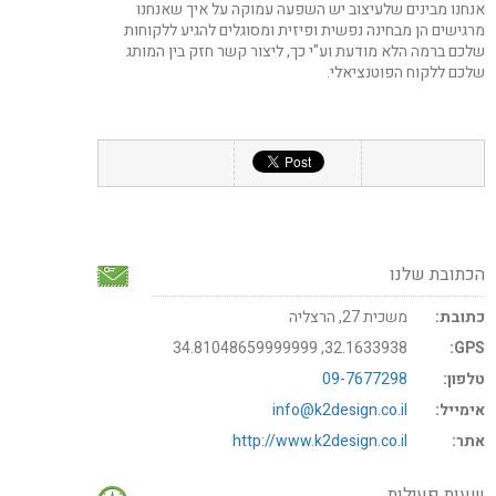
אנחנו מבינים שלעיצוב יש השפעה עמוקה על איך שאנחנו
מרגישים הן מבחינה נפשית ופיזית ומסוגלים להגיע ללקוחות
שלכם ברמה הלא מודעת וע"י כך, ליצור קשר חזק בין המותג
שלכם ללקוח הפוטנציאלי.
הכתובת שלנו
כתובת:
משכית 27, הרצליה
32.1633938, 34.81048659999999
GPS:
טלפון:
09-7677298
אימייל:
info@k2design.co.il
אתר:
http://www.k2design.co.il
שעות פעילות